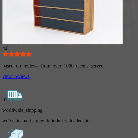
4.8
based_on_reviews_from_over_1000_clients_served
view_reviews
01
worldwide_shipping
we’ve_teamed_up_with_industry_leaders_to