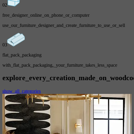
02
free_designer_online_on_phone_or_computer
use_our_furniture_designer_and_create_furniture_to_use_or_sell
03
flat_pack_packaging
with_flat_pack_packaging,_your_furniture_takes_less_space
explore_every_creation_made_on_woodco
show_all_categories