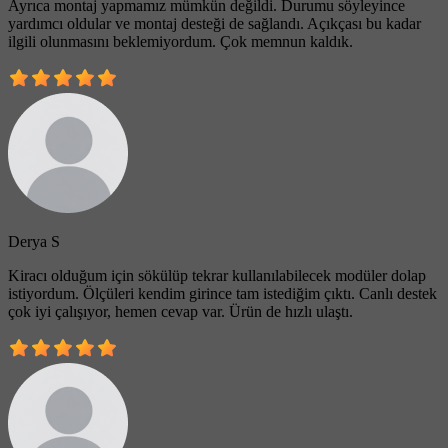
Ayrıca montaj yapmamız mümkün değildi. Durumu söyleyince
yardımcı oldular ve montaj desteği de sağlandı. Açıkçası bu kadar
ilgili olunmasını beklemiyordum. Çok memnun kaldık.
Derya S
Kiracı olduğum için sökülüp tekrar kullanılabilecek modüler dolap
istiyordum. Ölçüleri kendim girince tam istediğim çıktı. Canlı destek
çok iyi çalışıyor, hemen cevap var. Ürün de hızlı ulaştı.