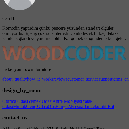
Can B
Komodin yaptırdım çünkü pencere yüzünden standart ölçüler
olmuyordu. Sipariş çok rahat ilerledi. Canlı destek birkaç dakika
içinde bağlandı ve yardımcı oldu. Kargo beklediğimden erken geldi.
make_your_own_furniture
about_quality
how_it_works
reviews
customer_service
support
terms_an
design_by_room
Oturma Odası
Yemek Odası
Antre Mobilyası
Yatak
Odası
Mutfak
Genç Odası
Ofis
Banyo
Aksesuarlar
Dekoratif Raf
contact_us
Akhisar Sanayi bölgesi, 275. Sokak, No11A İnegöl/Bursa