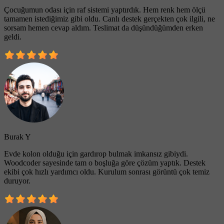
Çocuğumun odası için raf sistemi yaptırdık. Hem renk hem ölçü
tamamen istediğimiz gibi oldu. Canlı destek gerçekten çok ilgili, ne
sorsam hemen cevap aldım. Teslimat da düşündüğümden erken
geldi.
Burak Y
Evde kolon olduğu için gardırop bulmak imkansız gibiydi.
Woodcoder sayesinde tam o boşluğa göre çözüm yaptık. Destek
ekibi çok hızlı yardımcı oldu. Kurulum sonrası görüntü çok temiz
duruyor.