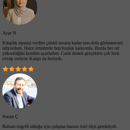
Ayşe N
Kitaplık siparişi verdim çünkü tavana kadar tam dolu görünmesini
istiyordum. Hazır ürünlerde hep boşluk kalıyordu. Burda her raf
yüksekliğini kendim ayarladım. Canlı destek gerçekten çok hızlı
cevap veriyor. Kargo da hızlıydı.
Hasan Ç
Babam engelli olduğu için çalışma masası özel ölçü gerekliydi.