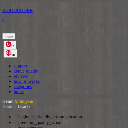
WOODCODER
0
login
tr
en
support
about_quality
reviews
how_it_works
categories
home
Kendi
Mobilyanı
Kendin
Tasarla
beginner_friendly_custom_creation
premium_quality_wood