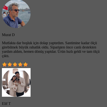
Murat D
Mutfakta dar boşluk için dolap yaptırdım. Santimine kadar ölçü
girebilmek büyük rahatlık oldu. Siparişten önce canlı destekten
yardım aldım, hemen dönüş yaptılar. Ürün hızlı geldi ve tam ölçü
çıktı.
Elif T