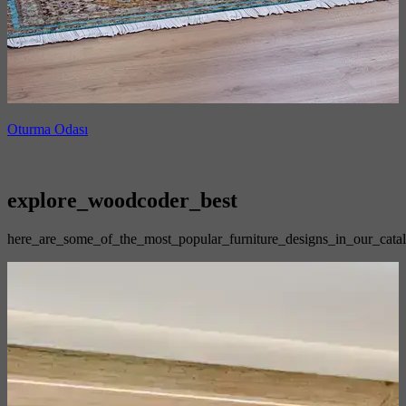
Oturma Odası
explore_woodcoder_best
here_are_some_of_the_most_popular_furniture_designs_in_our_cata