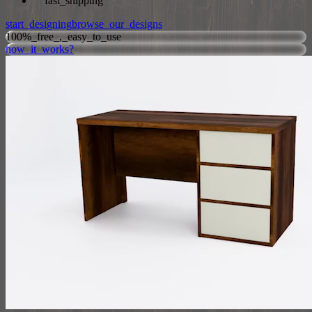
fast_shipping
start_designing
browse_our_designs
100%_free_,_easy_to_use
how_it_works?