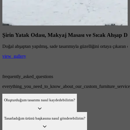
Şirin Yatak Odası, Makyaj Masası ve Sıcak Ahşap De
Doğal ahşaptan yapılmış, sade tasarımıyla güzelliğini ortaya çıkaran öz
view_gallery
frequently_asked_questions
everything_you_need_to_know_about_our_custom_furniture_service
Oluşturduğum tasarımı nasıl kaydedebilirim?
Tasarladığım ürünü başkasına nasıl gönderebilirim?