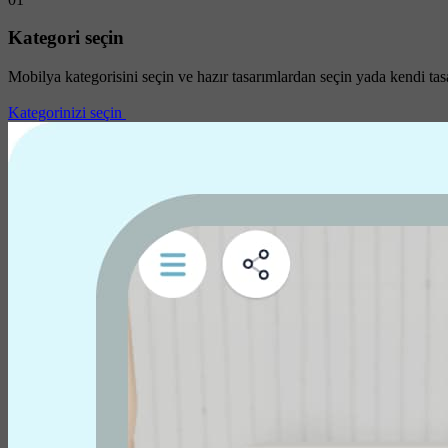
Kategori seçin
Mobilya kategorisini seçin ve hazır tasarımlardan seçin yada kendi tas
Kategorinizi seçin