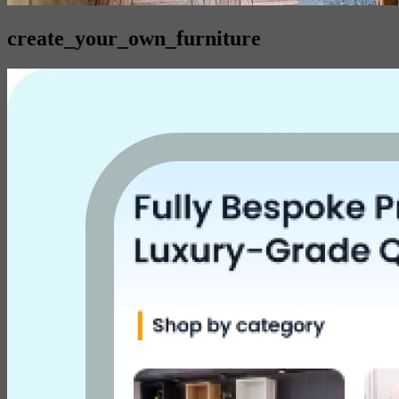
create_your_own_furniture