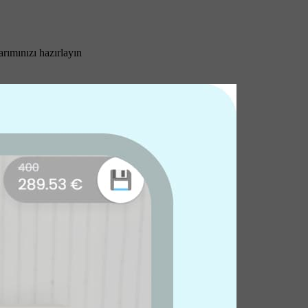
arımınızı hazırlayın