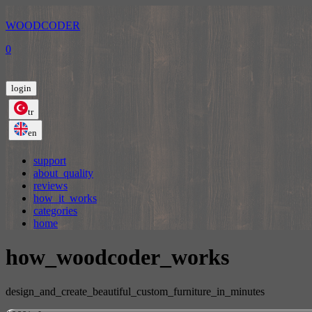
WOODCODER
0
login
tr
en
support
about_quality
reviews
how_it_works
categories
home
how_woodcoder_works
design_and_create_beautiful_custom_furniture_in_minutes