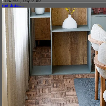
100%_free_,_easy_to_use
start_designing