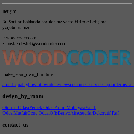
İletişim
Bu Şartlar hakkında sorularınız varsa bizimle iletişime
geçebilirsiniz:
tr.woodcoder.com
E-posta: destek@woodcoder.com
make_your_own_furniture
about_quality
how_it_works
reviews
customer_service
support
terms_an
design_by_room
Oturma Odası
Yemek Odası
Antre Mobilyası
Yatak
Odası
Mutfak
Genç Odası
Ofis
Banyo
Aksesuarlar
Dekoratif Raf
contact_us