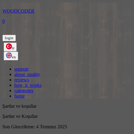
WOODCODER
0
login
tr
en
support
about_quality
reviews
how_it_works
categories
home
Şartlar ve koşullar
Şartlar ve Koşullar
Son Güncelleme: 4 Temmuz 2025