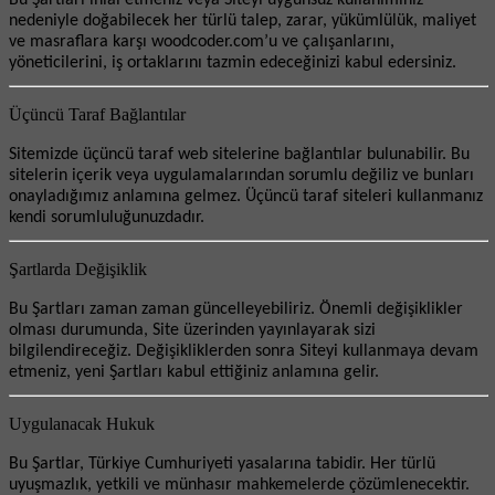
Bu Şartları ihlal etmeniz veya Siteyi uygunsuz kullanımınız
nedeniyle doğabilecek her türlü talep, zarar, yükümlülük, maliyet
ve masraflara karşı woodcoder.com’u ve çalışanlarını,
yöneticilerini, iş ortaklarını tazmin edeceğinizi kabul edersiniz.
Üçüncü Taraf Bağlantılar
Sitemizde üçüncü taraf web sitelerine bağlantılar bulunabilir. Bu
sitelerin içerik veya uygulamalarından sorumlu değiliz ve bunları
onayladığımız anlamına gelmez. Üçüncü taraf siteleri kullanmanız
kendi sorumluluğunuzdadır.
Şartlarda Değişiklik
Bu Şartları zaman zaman güncelleyebiliriz. Önemli değişiklikler
olması durumunda, Site üzerinden yayınlayarak sizi
bilgilendireceğiz. Değişikliklerden sonra Siteyi kullanmaya devam
etmeniz, yeni Şartları kabul ettiğiniz anlamına gelir.
Uygulanacak Hukuk
Bu Şartlar, Türkiye Cumhuriyeti yasalarına tabidir. Her türlü
uyuşmazlık, yetkili ve münhasır mahkemelerde çözümlenecektir.