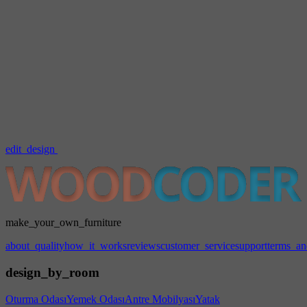
edit_design
make_your_own_furniture
about_quality
how_it_works
reviews
customer_service
support
terms_an
design_by_room
Oturma Odası
Yemek Odası
Antre Mobilyası
Yatak