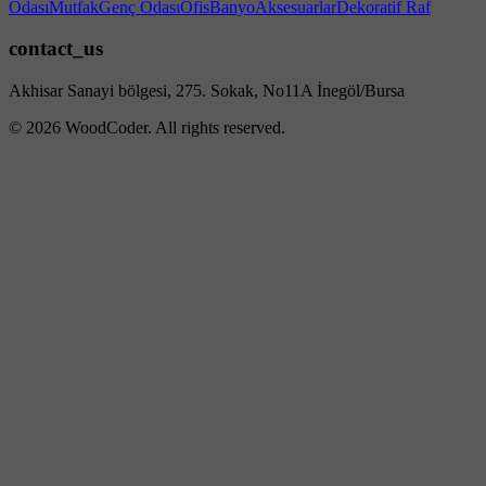
Odası
Mutfak
Genç Odası
Ofis
Banyo
Aksesuarlar
Dekoratif Raf
contact_us
Akhisar Sanayi bölgesi, 275. Sokak, No11A İnegöl/Bursa
© 2026 WoodCoder. All rights reserved.