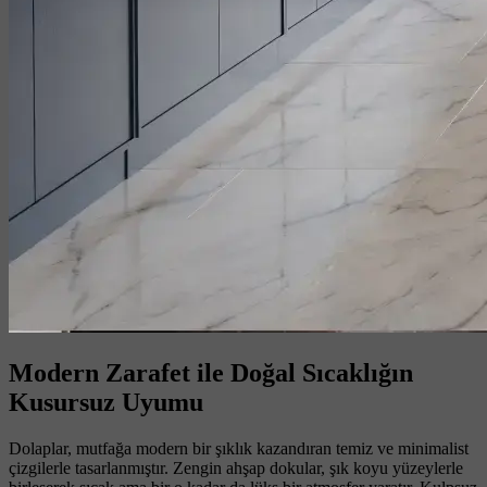
Modern Zarafet ile Doğal Sıcaklığın
Kusursuz Uyumu
Dolaplar, mutfağa modern bir şıklık kazandıran temiz ve minimalist
çizgilerle tasarlanmıştır. Zengin ahşap dokular, şık koyu yüzeylerle