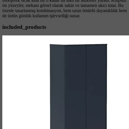
birleşerek sıcak ama bir o kadar da lüks bir atmosfer yaratır. Kulpsuz
ön yüzeyler, mekanı görsel olarak sakin ve tamamen akıcı tutar. Bu
özenle tasarlanmış kombinasyon, hem uzun ömürlü dayanıklılık hem
de üstün günlük kullanım işlevselliği sunar.
included_products