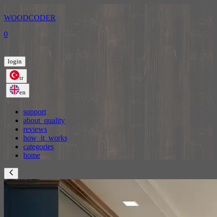
WOODCODER
0
login
tr
en
support
about_quality
reviews
how_it_works
categories
home