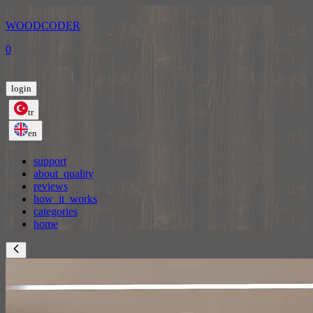
WOODCODER
0
login
tr
en
support
about_quality
reviews
how_it_works
categories
home