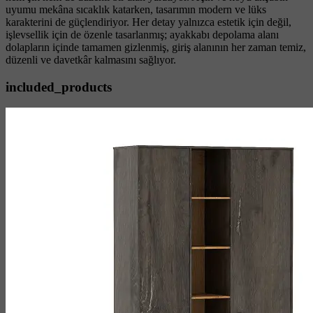
uyumu mekâna sıcaklık katarken, tasarımın modern ve lüks
karakterini de güçlendiriyor. Her detay yalnızca estetik için değil,
işlevsellik için de özenle tasarlanmış; ayakkabı depolama alanı
dolapların içinde tamamen gizlenmiş, giriş alanının her zaman temiz,
düzenli ve davetkâr kalmasını sağlıyor.
included_products