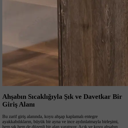
Ahşabın Sıcaklığıyla Şık ve Davetkar Bir
Giriş Alanı
Bu zarif giriş alanında, koyu ahşap kaplamalı entegre
ayakkabılıkların, büyük bir ayna ve ince aydınlatmayla birleşimi,
hem şık hem de düzenli bir alan yaratıyor. Açık ve koyu ahşabın