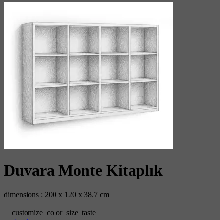
Duvara Monte Kitaplık
dimensions : 200 x 120 x 38.7 cm
customize_color_size_taste