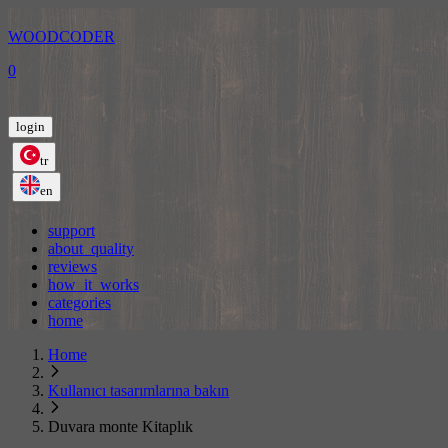
WOODCODER
0
login
tr
en
support
about_quality
reviews
how_it_works
categories
home
Home
Kullanıcı tasarımlarına bakın
Duvara monte Kitaplık