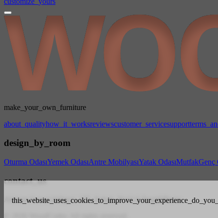
customize_yours
make_your_own_furniture
about_quality
how_it_works
reviews
customer_service
support
terms_an
design_by_room
Oturma Odası
Yemek Odası
Antre Mobilyası
Yatak Odası
Mutfak
Genç 
contact_us
Akhisar Sanayi bölgesi, 275. Sokak, No11A İnegöl/Bursa
this_website_uses_cookies_to_improve_your_experience_do_you_
© 2026 WoodCoder. All rights reserved.