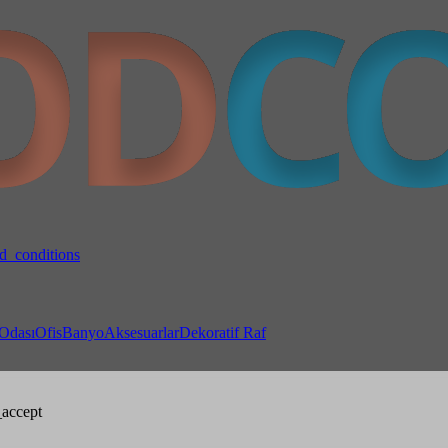
d_conditions
Odası
Ofis
Banyo
Aksesuarlar
Dekoratif Raf
accept