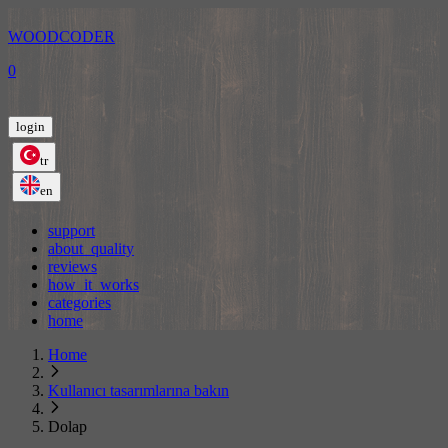
WOODCODER
0
login
tr
en
support
about_quality
reviews
how_it_works
categories
home
Home
Kullanıcı tasarımlarına bakın
Dolap