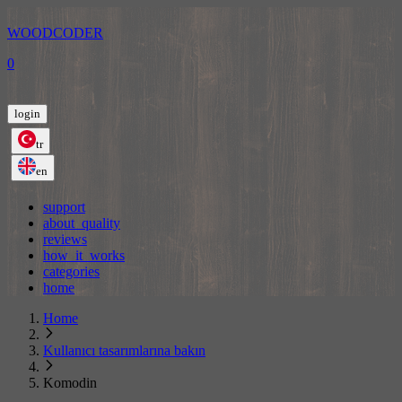
WOODCODER
0
login
tr
en
support
about_quality
reviews
how_it_works
categories
home
Home
Kullanıcı tasarımlarına bakın
Komodin