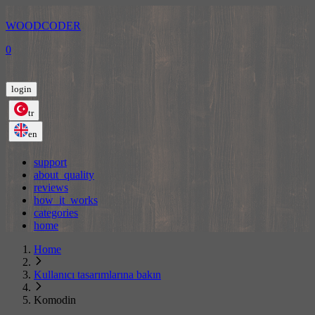
WOODCODER
0
login
tr
en
support
about_quality
reviews
how_it_works
categories
home
Home
Kullanıcı tasarımlarına bakın
Komodin