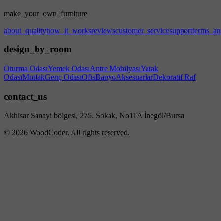
make_your_own_furniture
about_quality
how_it_works
reviews
customer_service
support
terms_an
design_by_room
Oturma Odası
Yemek Odası
Antre Mobilyası
Yatak
Odası
Mutfak
Genç Odası
Ofis
Banyo
Aksesuarlar
Dekoratif Raf
contact_us
Akhisar Sanayi bölgesi, 275. Sokak, No11A İnegöl/Bursa
© 2026 WoodCoder. All rights reserved.