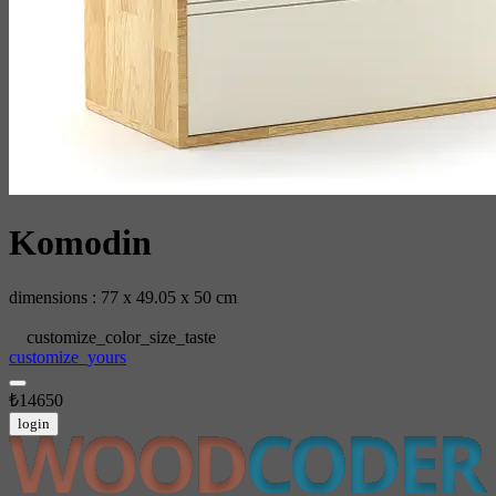
Komodin
dimensions : 77 x 49.05 x 50 cm
customize_color_size_taste
customize_yours
₺14650
login