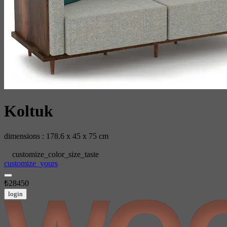
Koltuk
dimensions : 178.6 x 45 x 75 cm
customize_color_size_taste
customize_yours
₺28450
login