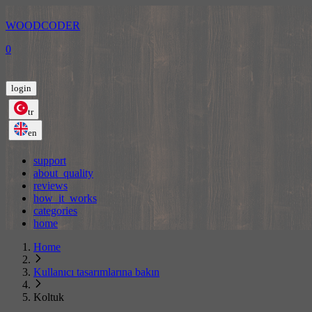
WOODCODER
0
login
tr
en
support
about_quality
reviews
how_it_works
categories
home
Home
Kullanıcı tasarımlarına bakın
Koltuk