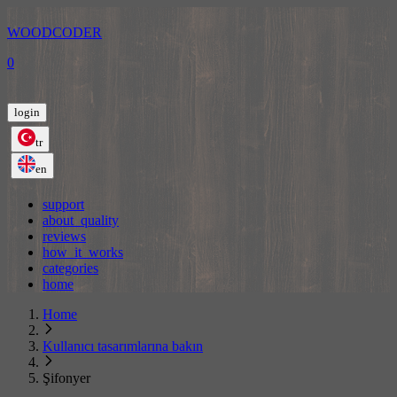
WOODCODER
0
login
tr
en
support
about_quality
reviews
how_it_works
categories
home
Home
Kullanıcı tasarımlarına bakın
Şifonyer