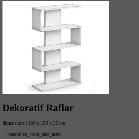
‫‬‬‫‪Dekoratif‬‬‬‬ ‪Raflar
dimensions : 100 x 150 x 35 cm
customize_color_size_taste