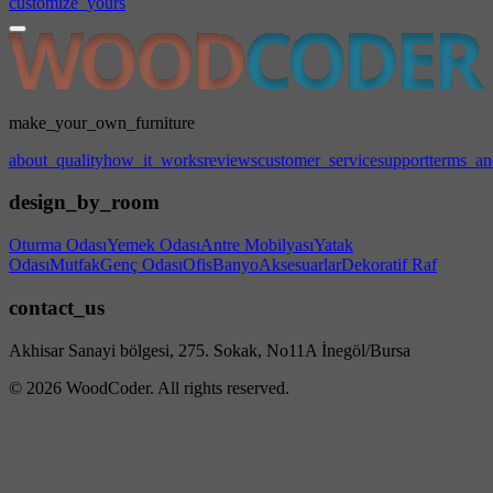
customize_yours
make_your_own_furniture
about_quality
how_it_works
reviews
customer_service
support
terms_an
design_by_room
Oturma Odası
Yemek Odası
Antre Mobilyası
Yatak
Odası
Mutfak
Genç Odası
Ofis
Banyo
Aksesuarlar
Dekoratif Raf
contact_us
Akhisar Sanayi bölgesi, 275. Sokak, No11A İnegöl/Bursa
© 2026 WoodCoder. All rights reserved.