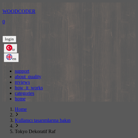
WOODCODER
0
login
tr
en
support
about_quality
reviews
how_it_works
categories
home
Home
Kullanıcı tasarımlarına bakın
Tokyo Dekoratif Raf