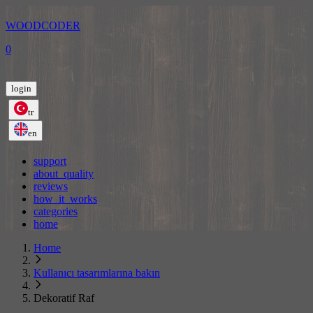
WOODCODER
0
login
tr
en
support
about_quality
reviews
how_it_works
categories
home
Home
Kullanıcı tasarımlarına bakın
Dekoratif Raf