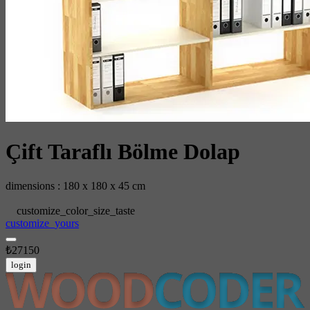
Çift Taraflı Bölme Dolap
dimensions : 180 x 180 x 45 cm
customize_color_size_taste
customize_yours
₺27150
login