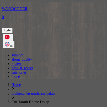
WOODCODER
0
login
tr
en
support
about_quality
reviews
how_it_works
categories
home
Home
Kullanıcı tasarımlarına bakın
Çift Taraflı Bölme Dolap