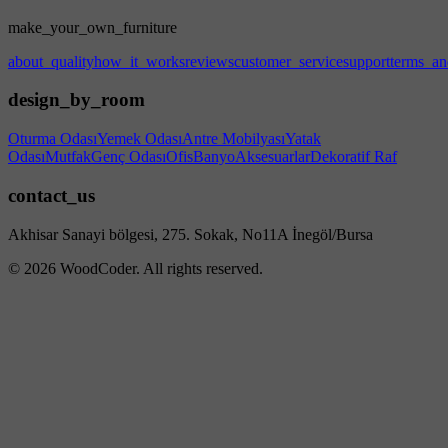
make_your_own_furniture
about_quality
how_it_works
reviews
customer_service
support
terms_an
design_by_room
Oturma Odası
Yemek Odası
Antre Mobilyası
Yatak
Odası
Mutfak
Genç Odası
Ofis
Banyo
Aksesuarlar
Dekoratif Raf
contact_us
Akhisar Sanayi bölgesi, 275. Sokak, No11A İnegöl/Bursa
© 2026 WoodCoder. All rights reserved.