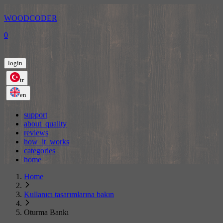
WOODCODER
0
login
tr
en
support
about_quality
reviews
how_it_works
categories
home
Home
Kullanıcı tasarımlarına bakın
Oturma Bankı