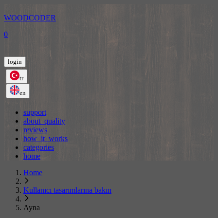
WOODCODER
0
login
tr
en
support
about_quality
reviews
how_it_works
categories
home
Home
Kullanıcı tasarımlarına bakın
Ayna