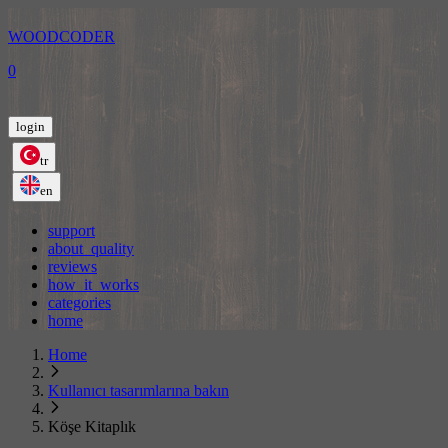
WOODCODER
0
login
tr
en
support
about_quality
reviews
how_it_works
categories
home
Home
Kullanıcı tasarımlarına bakın
Köşe Kitaplık