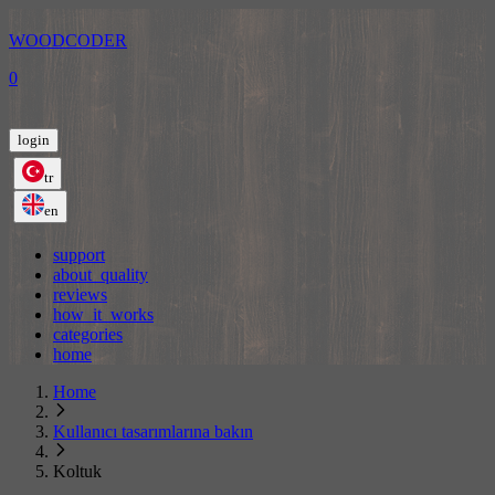
WOODCODER
0
login
tr
en
support
about_quality
reviews
how_it_works
categories
home
Home
Kullanıcı tasarımlarına bakın
Koltuk