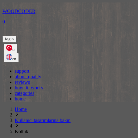
WOODCODER
0
login
tr
en
support
about_quality
reviews
how_it_works
categories
home
Home
Kullanıcı tasarımlarına bakın
Koltuk