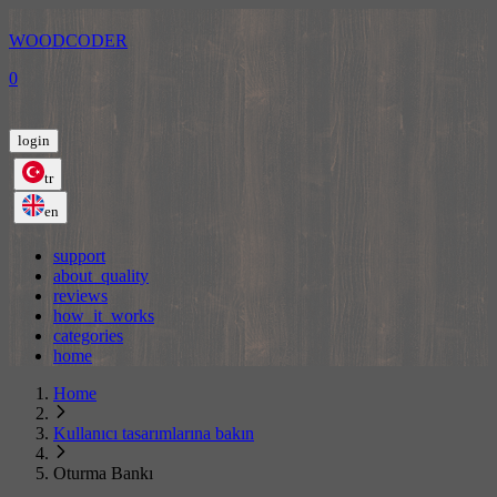
WOODCODER
0
login
tr
en
support
about_quality
reviews
how_it_works
categories
home
Home
Kullanıcı tasarımlarına bakın
Oturma Bankı