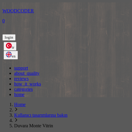
WOODCODER
0
login
tr
en
support
about_quality
reviews
how_it_works
categories
home
Home
Kullanıcı tasarımlarına bakın
Duvara Monte Vitrin