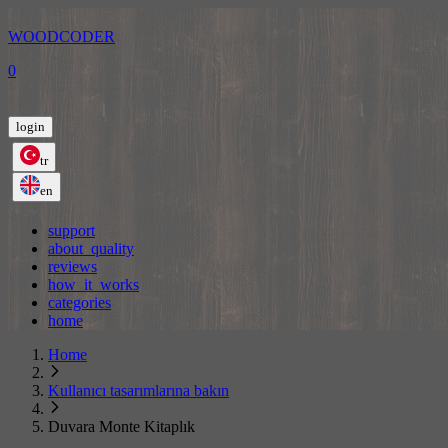
WOODCODER
0
login
tr
en
support
about_quality
reviews
how_it_works
categories
home
Home
Kullanıcı tasarımlarına bakın
Duvara Monte Kitaplık