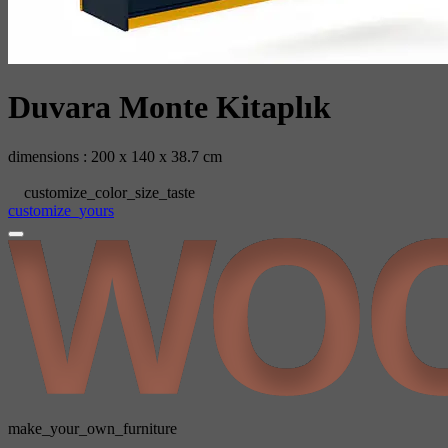
Duvara‬ Monte‬‬‬ ‫‪Kitaplık
dimensions : 200 x 140 x 38.7 cm
customize_color_size_taste
customize_yours
make_your_own_furniture