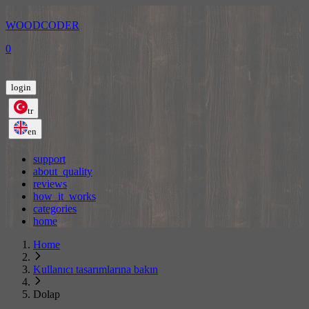
WOODCODER
0
login
tr
en
support
about_quality
reviews
how_it_works
categories
home
Home
Kullanıcı tasarımlarına bakın
Dolap