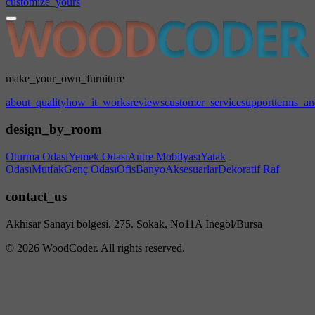
customize_yours
make_your_own_furniture
about_quality
how_it_works
reviews
customer_service
support
terms_an
design_by_room
Oturma Odası
Yemek Odası
Antre Mobilyası
Yatak
Odası
Mutfak
Genç Odası
Ofis
Banyo
Aksesuarlar
Dekoratif Raf
contact_us
Akhisar Sanayi bölgesi, 275. Sokak, No11A İnegöl/Bursa
© 2026 WoodCoder. All rights reserved.