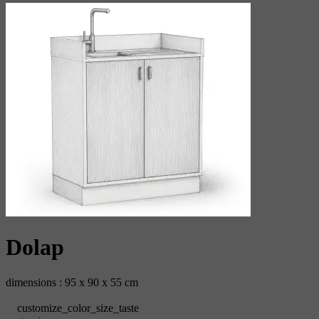
Dolap
dimensions : 95 x 90 x 55 cm
customize_color_size_taste