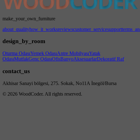
make_your_own_furniture
about_quality
how_it_works
reviews
customer_service
support
terms_an
design_by_room
Oturma Odası
Yemek Odası
Antre Mobilyası
Yatak
Odası
Mutfak
Genç Odası
Ofis
Banyo
Aksesuarlar
Dekoratif Raf
contact_us
Akhisar Sanayi bölgesi, 275. Sokak, No11A İnegöl/Bursa
© 2026 WoodCoder. All rights reserved.