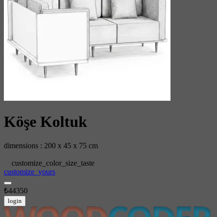
Köşe Koltuk
dimensions : 200 x 45 x 75 cm
customize_color_size_taste
customize_yours
₺44350
login