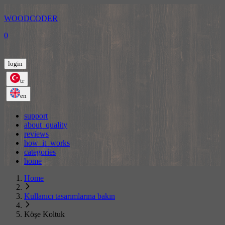
WOODCODER
0
login
tr
en
support
about_quality
reviews
how_it_works
categories
home
Home
Kullanıcı tasarımlarına bakın
Köşe Koltuk