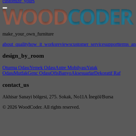
customize_yours
make_your_own_furniture
about_quality
how_it_works
reviews
customer_service
support
terms_an
design_by_room
Oturma Odası
Yemek Odası
Antre Mobilyası
Yatak
Odası
Mutfak
Genç Odası
Ofis
Banyo
Aksesuarlar
Dekoratif Raf
contact_us
Akhisar Sanayi bölgesi, 275. Sokak, No11A İnegöl/Bursa
© 2026 WoodCoder. All rights reserved.