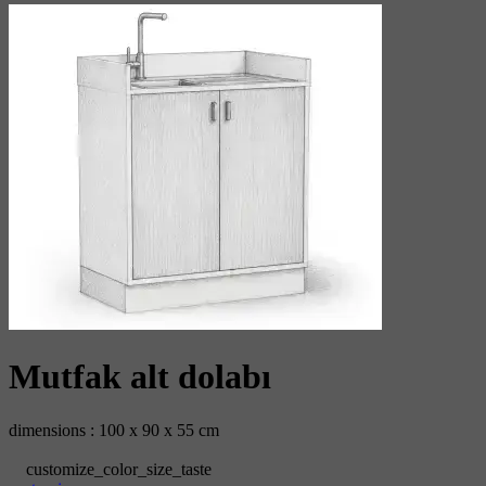
Mutfak alt dolabı
dimensions : 100 x 90 x 55 cm
customize_color_size_taste