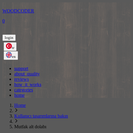
WOODCODER
0
login
tr
en
support
about_quality
reviews
how_it_works
categories
home
Home
Kullanıcı tasarımlarına bakın
Mutfak alt dolabı