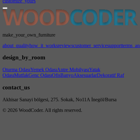
customize_yours
make_your_own_furniture
about_quality
how_it_works
reviews
customer_service
support
terms_an
design_by_room
Oturma Odası
Yemek Odası
Antre Mobilyası
Yatak
Odası
Mutfak
Genç Odası
Ofis
Banyo
Aksesuarlar
Dekoratif Raf
contact_us
Akhisar Sanayi bölgesi, 275. Sokak, No11A İnegöl/Bursa
© 2026 WoodCoder. All rights reserved.