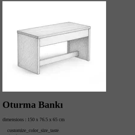
Oturma Bankı
dimensions : 150 x 76.5 x 65 cm
customize_color_size_taste