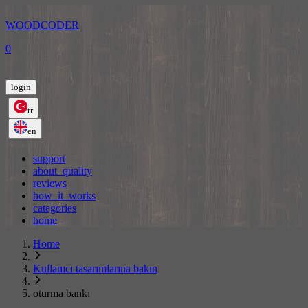
WOODCODER
0
login
tr
en
support
about_quality
reviews
how_it_works
categories
home
Home
Kullanıcı tasarımlarına bakın
oturma bankı