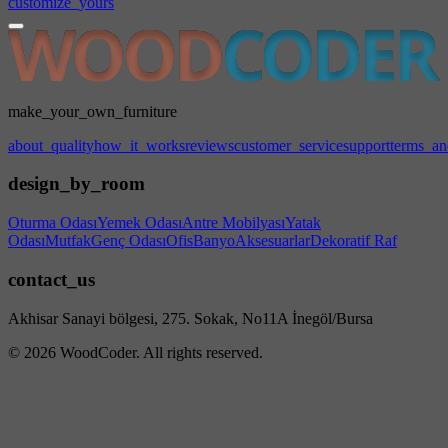
customize_yours
make_your_own_furniture
about_quality
how_it_works
reviews
customer_service
support
terms_an
design_by_room
Oturma Odası
Yemek Odası
Antre Mobilyası
Yatak
Odası
Mutfak
Genç Odası
Ofis
Banyo
Aksesuarlar
Dekoratif Raf
contact_us
Akhisar Sanayi bölgesi, 275. Sokak, No11A İnegöl/Bursa
© 2026 WoodCoder. All rights reserved.