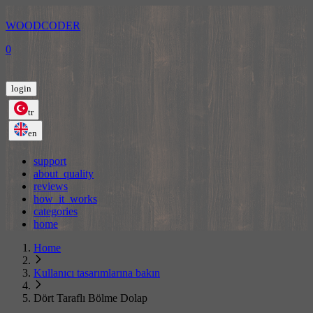
WOODCODER
0
login
tr
en
support
about_quality
reviews
how_it_works
categories
home
Home
Kullanıcı tasarımlarına bakın
Dört Taraflı Bölme Dolap