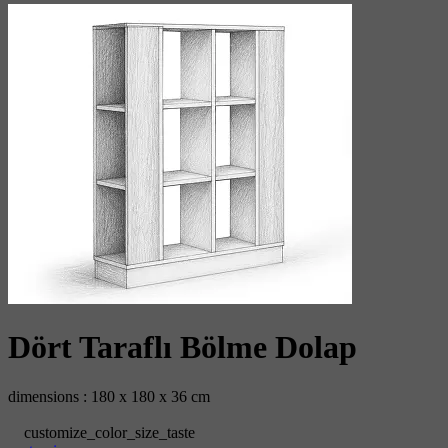
Dört Taraflı Bölme Dolap
dimensions : 180 x 180 x 36 cm
customize_color_size_taste