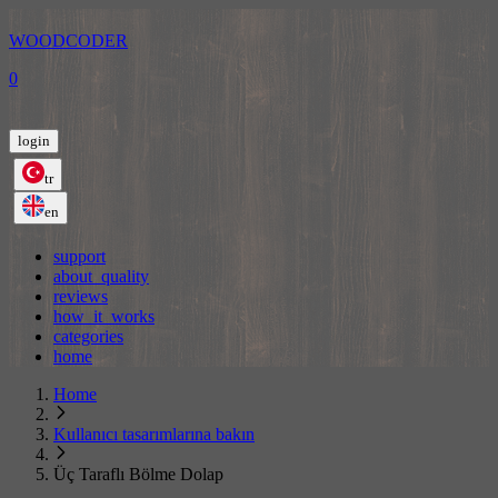
WOODCODER
0
login
tr
en
support
about_quality
reviews
how_it_works
categories
home
Home
Kullanıcı tasarımlarına bakın
Üç Taraflı Bölme Dolap