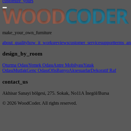
customize_yours
make_your_own_furniture
about_quality
how_it_works
reviews
customer_service
support
terms_an
design_by_room
Oturma Odası
Yemek Odası
Antre Mobilyası
Yatak
Odası
Mutfak
Genç Odası
Ofis
Banyo
Aksesuarlar
Dekoratif Raf
contact_us
Akhisar Sanayi bölgesi, 275. Sokak, No11A İnegöl/Bursa
© 2026 WoodCoder. All rights reserved.