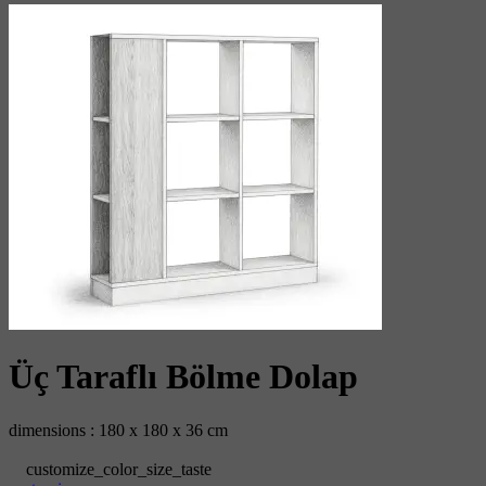
Üç Taraflı Bölme Dolap
dimensions : 180 x 180 x 36 cm
customize_color_size_taste