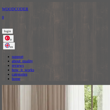
WOODCODER
0
login
tr
en
support
about_quality
reviews
how_it_works
categories
home