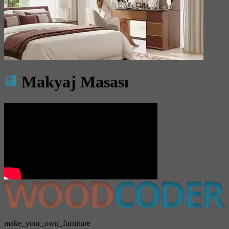
Makyaj Masası
make_your_own_furniture