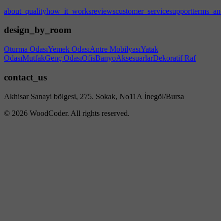
about_quality
how_it_works
reviews
customer_service
support
terms_an
design_by_room
Oturma Odası
Yemek Odası
Antre Mobilyası
Yatak
Odası
Mutfak
Genç Odası
Ofis
Banyo
Aksesuarlar
Dekoratif Raf
contact_us
Akhisar Sanayi bölgesi, 275. Sokak, No11A İnegöl/Bursa
© 2026 WoodCoder. All rights reserved.