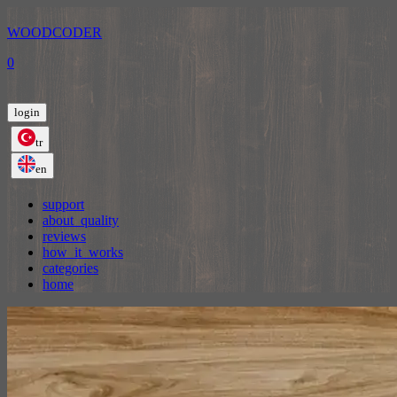
WOODCODER
0
login
tr
en
support
about_quality
reviews
how_it_works
categories
home