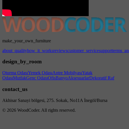
make_your_own_furniture
about_quality
how_it_works
reviews
customer_service
support
terms_an
design_by_room
Oturma Odası
Yemek Odası
Antre Mobilyası
Yatak
Odası
Mutfak
Genç Odası
Ofis
Banyo
Aksesuarlar
Dekoratif Raf
contact_us
Akhisar Sanayi bölgesi, 275. Sokak, No11A İnegöl/Bursa
© 2026 WoodCoder. All rights reserved.