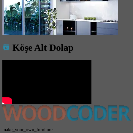
Köşe Alt Dolap
make_your_own_furniture