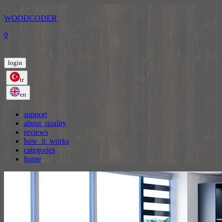
WOODCODER
0
login
tr
en
support
about_quality
reviews
how_it_works
categories
home