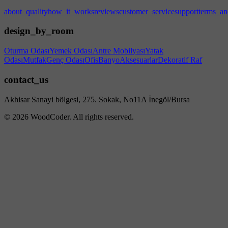
about_quality
how_it_works
reviews
customer_service
support
terms_an
design_by_room
Oturma Odası
Yemek Odası
Antre Mobilyası
Yatak
Odası
Mutfak
Genç Odası
Ofis
Banyo
Aksesuarlar
Dekoratif Raf
contact_us
Akhisar Sanayi bölgesi, 275. Sokak, No11A İnegöl/Bursa
© 2026 WoodCoder. All rights reserved.