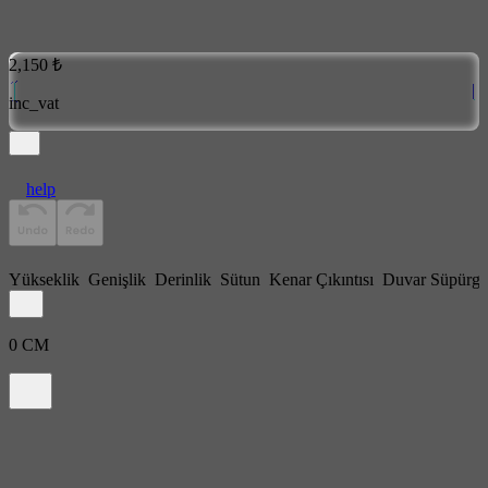
2,150 ₺
inc_vat
help
Yükseklik
Genişlik
Derinlik
Sütun
Kenar Çıkıntısı
Duvar Süpürge
0
CM