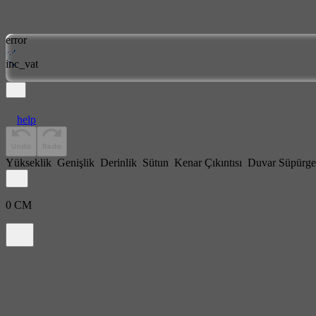
error
inc_vat
help
Yükseklik
Genişlik
Derinlik
Sütun
Kenar Çıkıntısı
Duvar Süpürge
0
CM