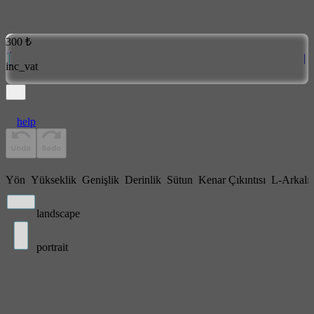
300 ₺
inc_vat
help
Yön
Yükseklik
Genişlik
Derinlik
Sütun
Kenar Çıkıntısı
L-Arkalı
landscape
portrait