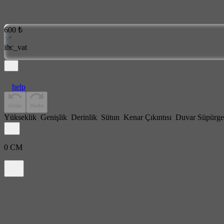
600 ₺
inc_vat
help
Yükseklik
Genişlik
Derinlik
Sütun
Kenar Çıkıntısı
Duvar Süpürge
0
CM