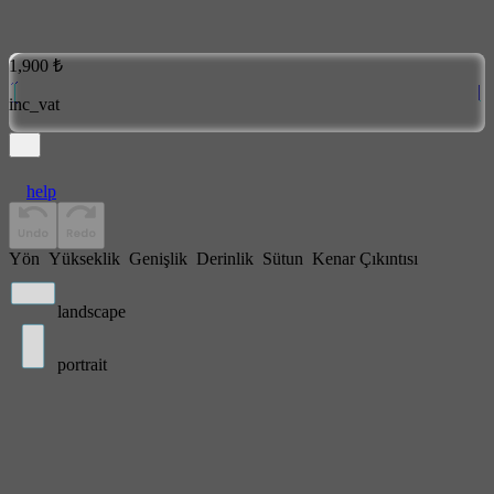
1,900 ₺
inc_vat
help
Yön
Yükseklik
Genişlik
Derinlik
Sütun
Kenar Çıkıntısı
landscape
portrait